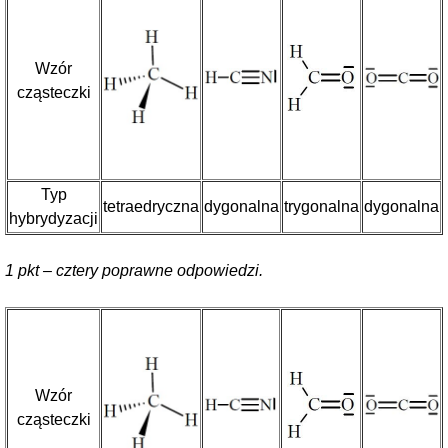
Wzór
cząsteczki
Typ
tetraedryczna
dygonalna
trygonalna
dygonalna
hybrydyzacji
1 pkt – cztery poprawne odpowiedzi.
Wzór
cząsteczki