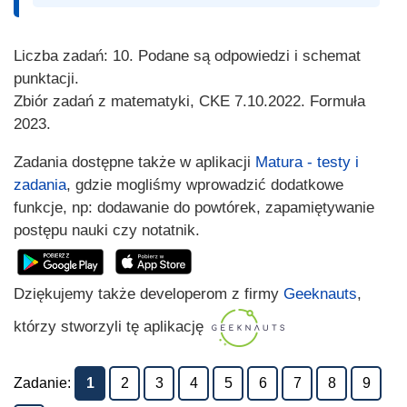
Liczba zadań: 10. Podane są odpowiedzi i schemat
punktacji.
Zbiór zadań z matematyki, CKE 7.10.2022. Formuła
2023.
Zadania dostępne także w aplikacji
Matura - testy i
zadania
, gdzie mogliśmy wprowadzić dodatkowe
funkcje, np: dodawanie do powtórek, zapamiętywanie
postępu nauki czy notatnik.
Dziękujemy także developerom z firmy
Geeknauts
,
którzy stworzyli tę aplikację
Zadanie:
1
2
3
4
5
6
7
8
9