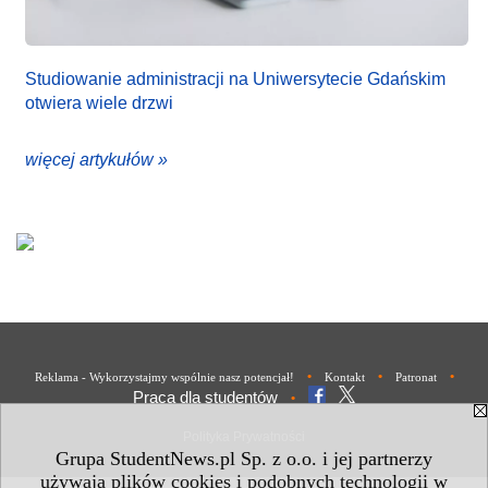
Studiowanie administracji na Uniwersytecie Gdańskim
otwiera wiele drzwi
więcej artykułów »
•
•
•
Reklama - Wykorzystajmy wspólnie nasz potencjał!
Kontakt
Patronat
Praca dla studentów
•
Polityka Prywatności
Grupa StudentNews.pl Sp. z o.o. i jej partnerzy
używają plików cookies i podobnych technologii w