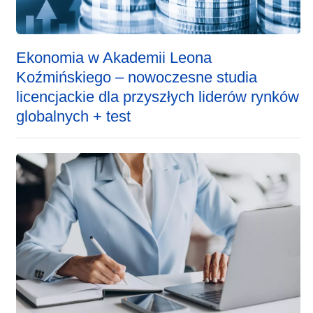
Ekonomia w Akademii Leona
Koźmińskiego – nowoczesne studia
licencjackie dla przyszłych liderów rynków
globalnych + test