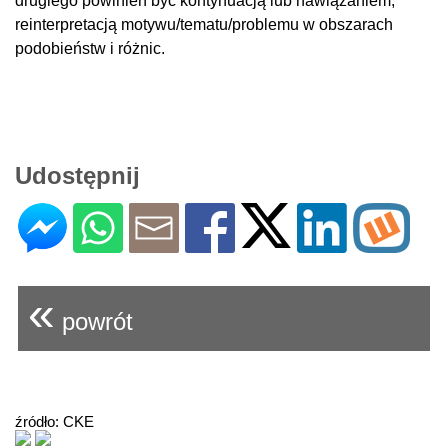
drugiego powinien być kontynuacją lub nawiązaniem,
reinterpretacją motywu/tematu/problemu w obszarach
podobieństw i różnic.
Udostępnij
«
powrót
źródło: CKE