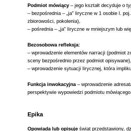
Podmiot mówiący
– jego kształt decyduje o typ
– bezpośrednia – „ja” liryczne w 1 osobie l. po
zbiorowości, pokolenia),
– pośrednia – „ja” liryczne w mniejszym lub w
Bezosobowa refleksja:
– wprowadzenie elementów narracji (podmiot zo
sceny bezpośrednio przez podmiot opisywane)
– wprowadzenie sytuacji lirycznej, która implik
Funkcja inwokacyjna
– wprowadzenie adresata
perspektywie wypowiedzi podmiotu mówiącego
Epika
Opowiada lub opisuje
świat przedstawiony, dz