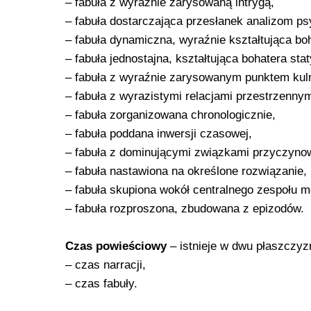
– fabuła z wyraźnie zarysowaną intrygą,
– fabuła dostarczająca przesłanek analizom p
– fabuła dynamiczna, wyraźnie kształtująca b
– fabuła jednostajna, kształtująca bohatera sta
– fabuła z wyraźnie zarysowanym punktem ku
– fabuła z wyrazistymi relacjami przestrzenny
– fabuła zorganizowana chronologicznie,
– fabuła poddana inwersji czasowej,
– fabuła z dominującymi związkami przyczyno
– fabuła nastawiona na określone rozwiązanie,
– fabuła skupiona wokół centralnego zespołu 
– fabuła rozproszona, zbudowana z epizodów.
Czas powieściowy
– istnieje w dwu płaszczyz
– czas narracji,
– czas fabuły.