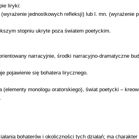
ie liryki:
j. (wyrażenie jednostkowych refleksji) lub l. mn. (wyrażenie 
iększym stopniu ukryte poza światem poetyckim.
rientowany narracyjnie, środki narracyjno-dramatyczne bud
,
uje pojawienie się bohatera lirycznego.
 (elementy monologu oratorskiego), świat poetycki – kreo
.
iałania bohaterów i okoliczności tych działań; ma charakter