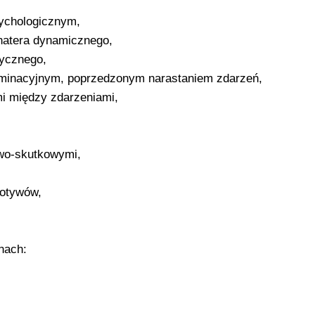
sychologicznym,
ohatera dynamicznego,
tycznego,
lminacyjnym, poprzedzonym narastaniem zdarzeń,
mi między zdarzeniami,
wo-skutkowymi,
motywów,
nach: