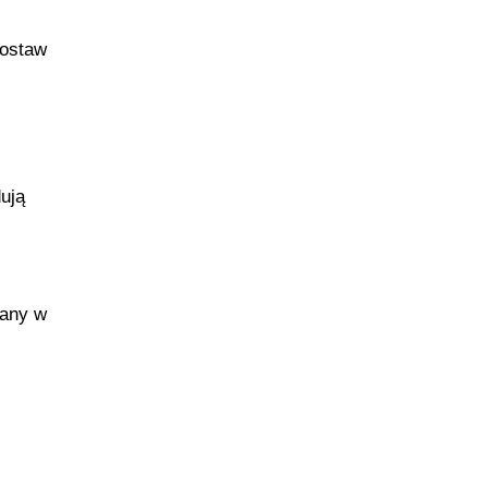
postaw
ują
wany w