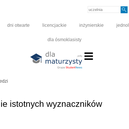
dni otwarte
licencjackie
inżynierskie
jednol
dla ósmoklasisty
edzi
nie istotnych wyznaczników