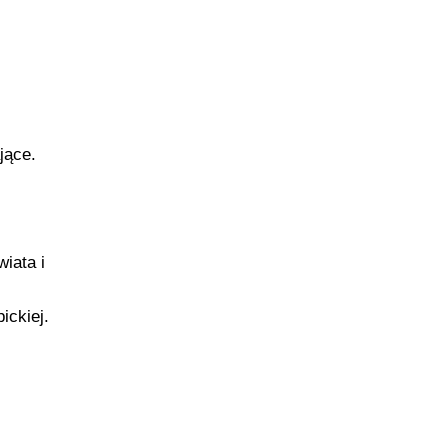
jące.
iata i
ickiej.