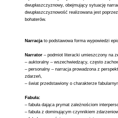
dwupłaszczyznowy, obejmujący sytuację narrac
dwupłaszczyznowość realizowana jest poprzez 
bohaterów.
Narracja
to podstawowa forma wypowiedzi epick
Narrator
– podmiot literacki umieszczony na z
– auktoralny – wszechwiedzący, często zacho
– personalny – narracja prowadzona z perspekt
zdarzeń,
– świat przedstawiony o charakterze fabularny
Fabuła:
– fabuła dająca prymat zależnościom interper
– fabuła z dominującym czynnikiem zdarzeniow