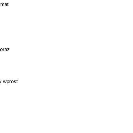
zmat
 oraz
y wprost