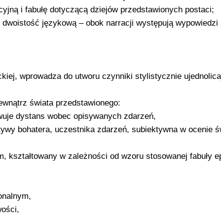
yjną i fabułę dotyczącą dziejów przedstawionych postaci;
dwoistość językową – obok narracji występują wypowiedzi
iej, wprowadza do utworu czynniki stylistycznie ujednolica
ewnątrz świata przedstawionego:
wuje dystans wobec opisywanych zdarzeń,
ywy bohatera, uczestnika zdarzeń, subiektywna w ocenie św
m, kształtowany w zależności od wzoru stosowanej fabuły ep
sonalnym,
ości,