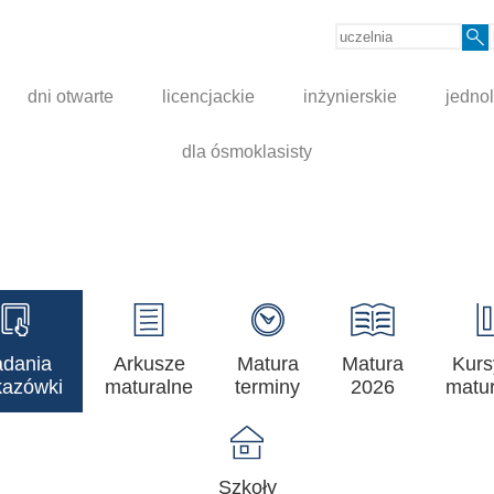
dni otwarte
licencjackie
inżynierskie
jednol
dla ósmoklasisty
adania
Arkusze
Matura
Matura
Kurs
azówki
maturalne
terminy
2026
matur
Szkoły