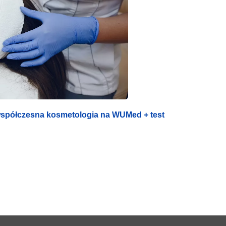
 współczesna kosmetologia na WUMed + test