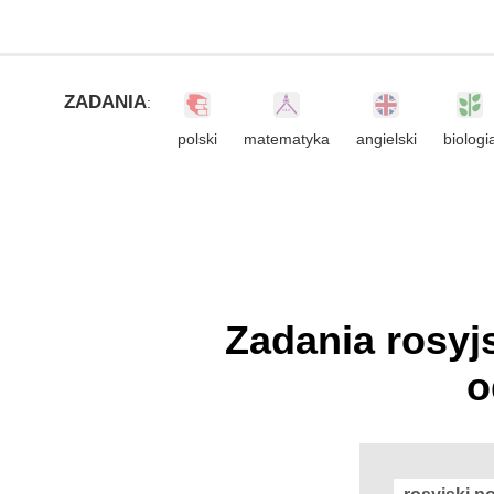
ZADANIA
:
polski
matematyka
angielski
biologi
Zadania rosyj
o