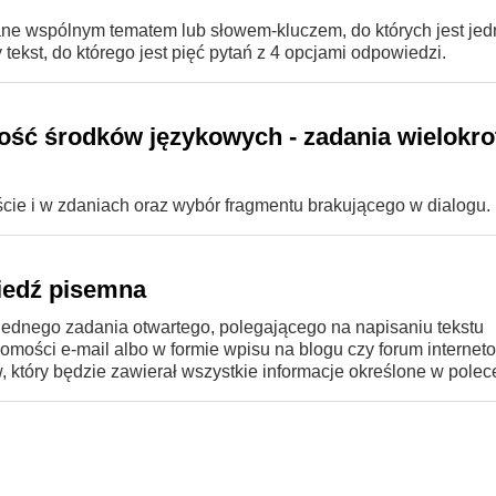
zane wspólnym tematem lub słowem-kluczem, do których jest je
tekst, do którego jest pięć pytań z 4 opcjami odpowiedzi.
ść środków językowych - zadania wielokr
cie i w zdaniach oraz wybór fragmentu brakującego w dialogu.
edź pisemna
jednego zadania otwartego, polegającego na napisaniu tekstu
omości e-mail albo w formie wpisu na blogu czy forum interne
, który będzie zawierał wszystkie informacje określone w polec