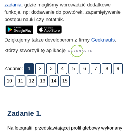
zadania
, gdzie mogliśmy wprowadzić dodatkowe
funkcje, np: dodawanie do powtórek, zapamiętywanie
postępu nauki czy notatnik.
Dziękujemy także developerom z firmy
Geeknauts
,
którzy stworzyli tę aplikację
Zadanie:
1
2
3
4
5
6
7
8
9
10
11
12
13
14
15
Zadanie 1.
Na fotografii, przedstawiającej profil glebowy wykonany