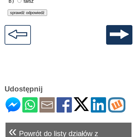
B)
fałsz
Udostępnij
«
Powrót do listy działów z