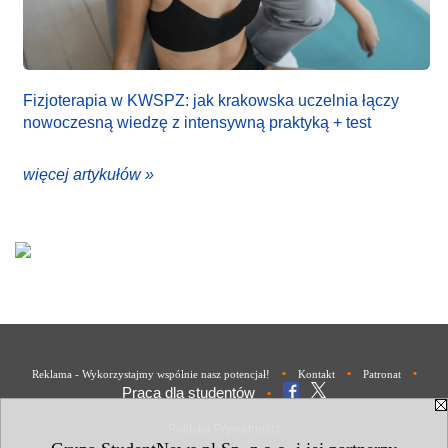
Fizjoterapia w KWSPZ: jak krakowska uczelnia łączy
nowoczesną wiedzę z intensywną praktyką + test
więcej artykułów »
•
•
•
Reklama - Wykorzystajmy wspólnie nasz potencjał!
Kontakt
Patronat
Praca dla studentów
•
Polityka Prywatności