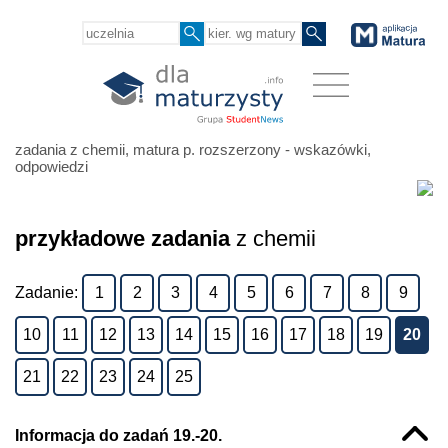
zadania z chemii, matura p. rozszerzony - wskazówki,
odpowiedzi
przykładowe zadania
z chemii
Zadanie:
1
2
3
4
5
6
7
8
9
10
11
12
13
14
15
16
17
18
19
20
21
22
23
24
25
Informacja do zadań 19.-20.