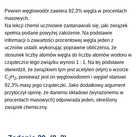
Pewien węglowodór zawiera 92,3% węgla w procentach
masowych.
Na lekcji chemii uczniowie zastanawiali się, jaki związek
spełnia podane powyżej założenie. Na podstawie
informacji o zawartości procentowej węgla jeden z
uczniów ustalił, wykonując poprawne obliczenia, że
stosunek liczby atomów węgla do liczby atomów wodoru w
cząsteczce tego związku wynosi
1 : 1
. Na tej podstawie
stwierdził, że związkiem tym jest acetylen (etyn) o wzorze
C
H
, ponieważ jest on węglowodorem i węgiel stanowi
2
2
92,3% masy jego cząsteczki. Jako dodatkowy argument
przytoczył opinię, że danemu składowi (wyrażonemu w
procentach masowych) odpowiada jeden, określony
związek chemiczny.