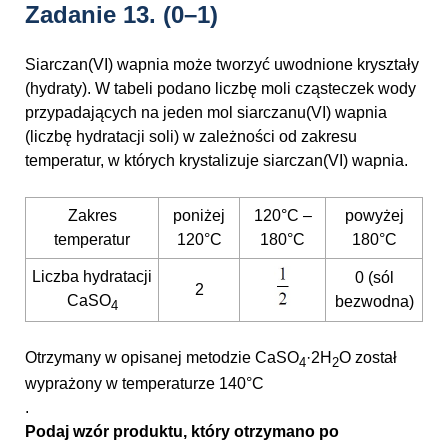
Zadanie 13.
(0–1)
Siarczan(VI) wapnia może tworzyć uwodnione kryształy
(hydraty). W tabeli podano liczbę moli cząsteczek wody
przypadających na jeden mol siarczanu(VI) wapnia
(liczbę hydratacji soli) w zależności od zakresu
temperatur, w których krystalizuje siarczan(VI) wapnia.
Zakres
poniżej
120°C –
powyżej
temperatur
120°C
180°C
180°C
Liczba hydratacji
0 (sól
2
CaSO
bezwodna)
4
Otrzymany w opisanej metodzie CaSO
·2H
O został
4
2
wyprażony w temperaturze 140°C
.
Podaj wzór produktu, który otrzymano po