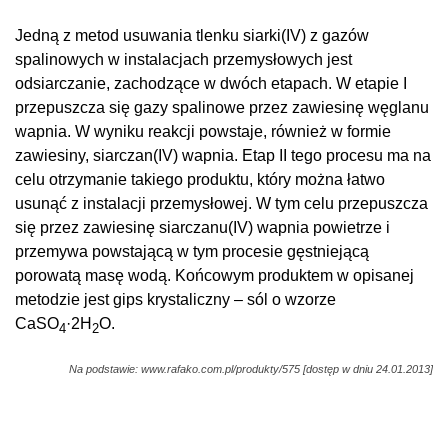
Jedną z metod usuwania tlenku siarki(IV) z gazów
spalinowych w instalacjach przemysłowych jest
odsiarczanie, zachodzące w dwóch etapach. W etapie I
przepuszcza się gazy spalinowe przez zawiesinę węglanu
wapnia. W wyniku reakcji powstaje, również w formie
zawiesiny, siarczan(IV) wapnia. Etap II tego procesu ma na
celu otrzymanie takiego produktu, który można łatwo
usunąć z instalacji przemysłowej. W tym celu przepuszcza
się przez zawiesinę siarczanu(IV) wapnia powietrze i
przemywa powstającą w tym procesie gęstniejącą
porowatą masę wodą. Końcowym produktem w opisanej
metodzie jest gips krystaliczny – sól o wzorze
CaSO
·2H
O.
4
2
Na podstawie: www.rafako.com.pl/produkty/575 [dostęp w dniu 24.01.2013]