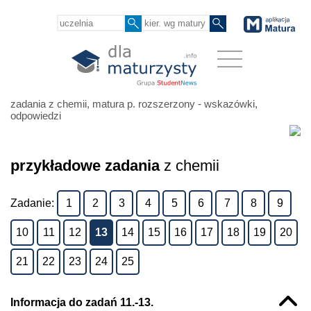
zadania z chemii, matura p. rozszerzony - wskazówki,
odpowiedzi
przykładowe zadania
z chemii
Zadanie:
1
2
3
4
5
6
7
8
9
10
11
12
13
14
15
16
17
18
19
20
21
22
23
24
25
Informacja do zadań 11.-13.