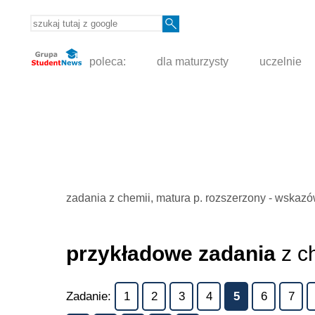
poleca:
dla maturzysty
uczelnie
zadania z chemii, matura p. rozszerzony - wskaz
przykładowe zadania
z c
Zadanie:
1
2
3
4
5
6
7