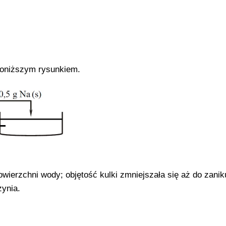
poniższym rysunkiem.
 powierzchni wody; objętość kulki zmniejszała się aż do zanik
zynia.