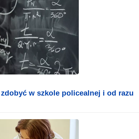
zdobyć w szkole policealnej i od razu