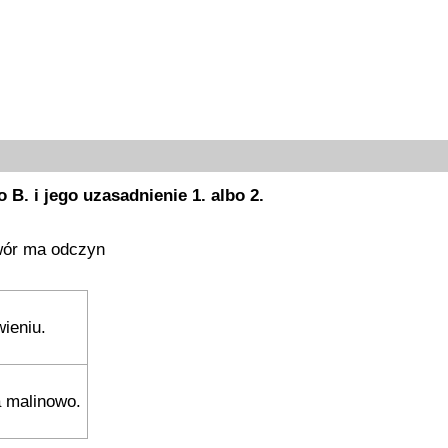
B. i jego uzasadnienie 1. albo 2.
wór ma odczyn
wieniu.
a malinowo.