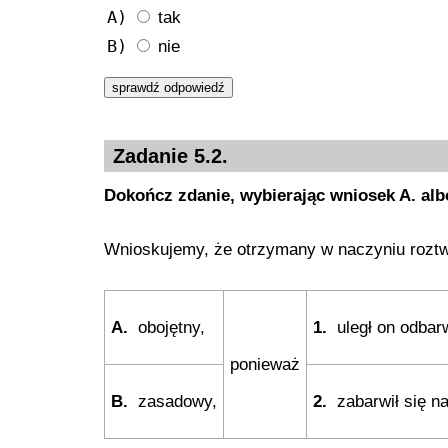
A)
tak
B)
nie
Zadanie 5.2.
Dokończ zdanie, wybierając wniosek A. albo 
Wnioskujemy, że otrzymany w naczyniu rozt
A.
obojętny,
1.
uległ on odbar
ponieważ
B.
zasadowy,
2.
zabarwił się n