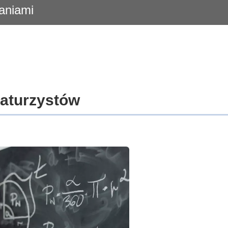
daniami
maturzystów