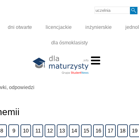
dni otwarte
licencjackie
inżynierskie
jednol
dla ósmoklasisty
ówki, odpowiedzi
hemii
8
9
10
11
12
13
14
15
16
17
18
19