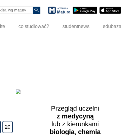
ite
co studiować?
studentnews
edubaza
Przegląd uczelni
z medycyną
lub z kierunkami
20
biologia
,
chemia