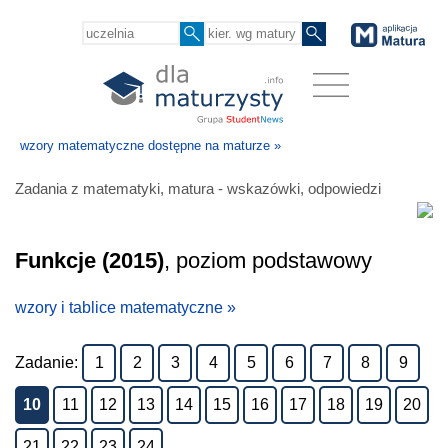
wzory matematyczne dostępne na maturze »
Zadania z matematyki, matura - wskazówki, odpowiedzi
Funkcje (2015)
, poziom podstawowy
wzory i tablice matematyczne »
Zadanie:
1
2
3
4
5
6
7
8
9
10
11
12
13
14
15
16
17
18
19
20
21
22
23
24