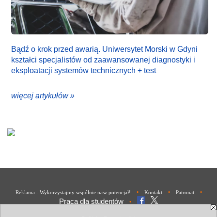
Bądź o krok przed awarią. Uniwersytet Morski w Gdyni
kształci specjalistów od zaawansowanej diagnostyki i
eksploatacji systemów technicznych + test
więcej artykułów »
•
•
•
Reklama - Wykorzystajmy wspólnie nasz potencjał!
Kontakt
Patronat
Praca dla studentów
•