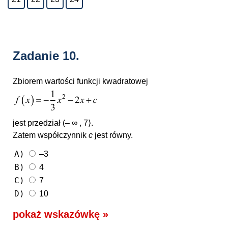
Zadanie 10.
Zbiorem wartości funkcji kwadratowej
jest przedział
(– ∞ , 7⟩
.
Zatem współczynnik
c
jest równy.
A)
–3
B)
4
C)
7
D)
10
pokaż wskazówkę »