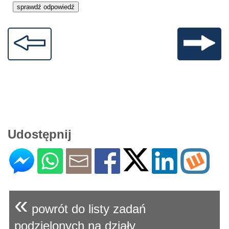
Udostępnij
«
powrót do listy zadań
podzielonych na działy