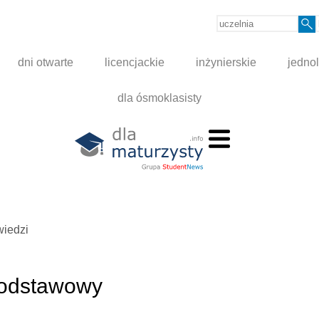
dni otwarte
licencjackie
inżynierskie
jednol
dla ósmoklasisty
wiedzi
podstawowy