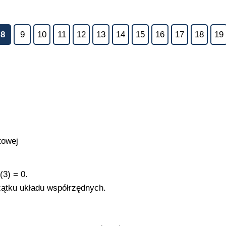
8
9
10
11
12
13
14
15
16
17
18
19
towej
(3) = 0.
zątku układu współrzędnych.