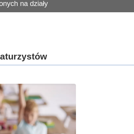
onych na działy
maturzystów