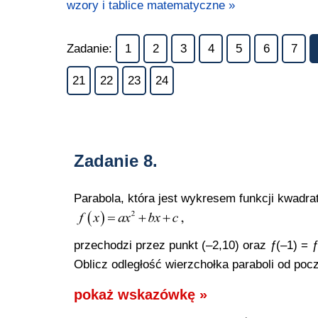
wzory i tablice matematyczne »
Zadanie:
1
2
3
4
5
6
7
21
22
23
24
Zadanie 8.
Parabola, która jest wykresem funkcji kwadra
przechodzi przez punkt (–2,10) oraz
ƒ
(–1) =
ƒ
Oblicz odległość wierzchołka paraboli od poc
pokaż wskazówkę »