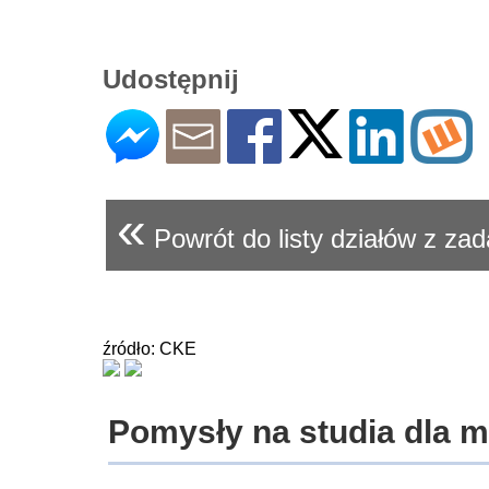
Udostępnij
«
Powrót do listy działów z za
źródło: CKE
Pomysły na studia dla 