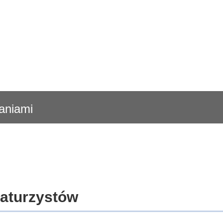
daniami
maturzystów