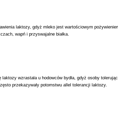
trawienia laktozy, gdyż mleko jest wartościowym pożywienie
czach, wapń i przyswajalne białka.
ję laktozy wzrastała u hodowców bydła, gdyż osoby tolerują
często przekazywały potomstwu allel tolerancji laktozy.