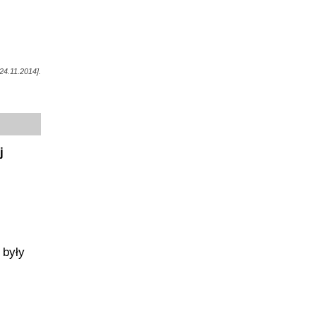
 24.11.2014].
j
 były