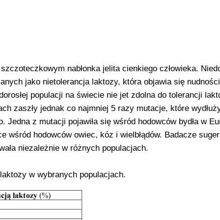
zczoteczkowym nabłonka jelita cienkiego człowieka. Nied
ych jako nietolerancja laktozy, która objawia się nudnośc
osłej populacji na świecie nie jet zdolna do tolerancji lak
ach zaszły jednak co najmniej 5 razy mutacje, które wydłuż
go. Jedna z mutacji pojawiła się wśród hodowców bydła w Eu
yce wśród hodowców owiec, kóz i wielbłądów. Badacze suger
owała niezależnie w różnych populacjach.
 laktozy w wybranych populacjach.