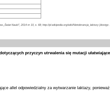
 „Świat Nauki”, 2014 nr 10, s. 68; http://pl.wikipedia.org/wiki/Nietolerancja_laktozy [dostęp:
tyczących przyczyn utrwalenia się mutacji ułatwiające
jące allel odpowiedzialny za wytwarzanie laktazy, ponieważ