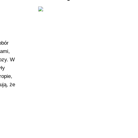
obór
iami,
tozy. W
yły
ropie,
ują, że