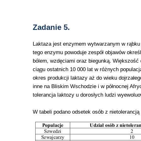
Zadanie 5.
Laktaza jest enzymem wytwarzanym w rąbku s
tego enzymu powoduje zespół objawów określan
bólem, wzdęciami oraz biegunką. Większość dor
ciągu ostatnich 10 000 lat w różnych populacj
okres produkcji laktazy aż do wieku dojrzałe
inne na Bliskim Wschodzie i w północnej Afr
tolerancja laktozy u dorosłych ludzi wyewolu
W tabeli podano odsetek osób z nietolerancją