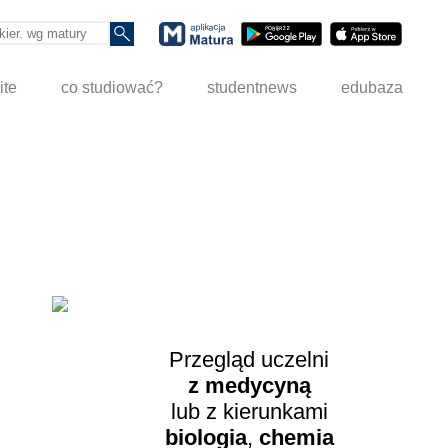
ite
co studiować?
studentnews
edubaza
Przegląd uczelni
z medycyną
lub z kierunkami
biologia
,
chemia