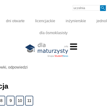
dni otwarte
licencjackie
inżynierskie
jednol
dla ósmoklasisty
zówki, odpowiedzi
cja
8
9
10
11