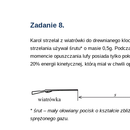
Zadanie 8.
Karol strzelał z wiatrówki do drewnianego kl
strzelania używał śrutu* o masie 0,5g. Podcza
momencie opuszczania lufy posiada tylko poło
20% energii kinetycznej, którą miał w chwili o
* śrut – mały ołowiany pocisk o kształcie zbl
sprężonego gazu.