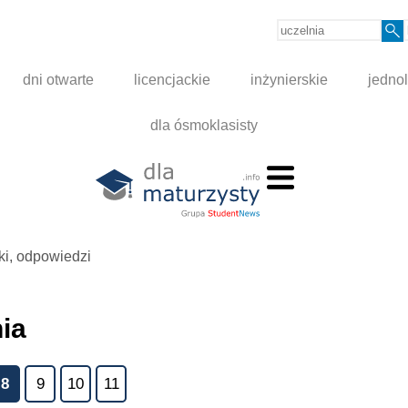
dni otwarte
licencjackie
inżynierskie
jednol
dla ósmoklasisty
ki, odpowiedzi
ia
8
9
10
11