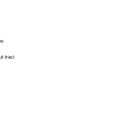
Do
t traci