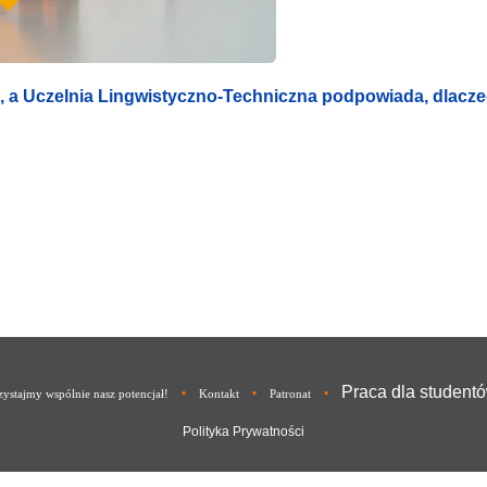
ią, a Uczelnia Lingwistyczno-Techniczna podpowiada, dlacz
Praca dla student
•
•
•
ystajmy wspólnie nasz potencjał!
Kontakt
Patronat
Polityka Prywatności