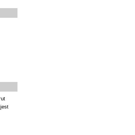
rut
jest