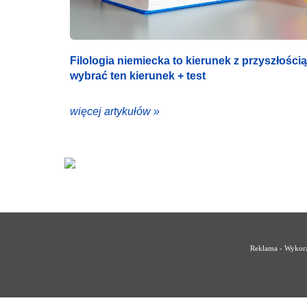
Filologia niemiecka to kierunek z przyszłośc
wybrać ten kierunek + test
więcej artykułów »
Reklama - Wykorz