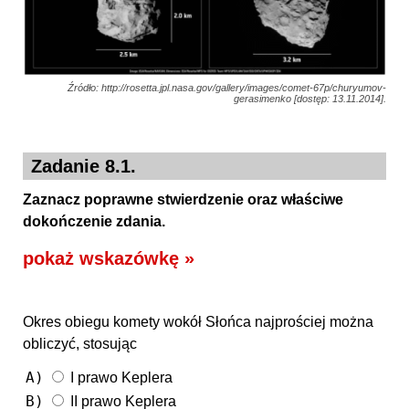
Źródło: http://rosetta.jpl.nasa.gov/gallery/images/comet-67p/churyumov-
gerasimenko [dostęp: 13.11.2014].
Zadanie 8.1.
Zaznacz poprawne stwierdzenie oraz właściwe
dokończenie zdania.
pokaż wskazówkę »
Okres obiegu komety wokół Słońca najprościej można
obliczyć, stosując
A)
I prawo Keplera
B)
II prawo Keplera