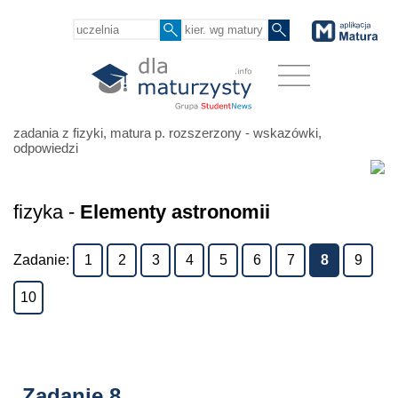
zadania z fizyki, matura p. rozszerzony - wskazówki,
odpowiedzi
fizyka -
Elementy astronomii
Zadanie:
1
2
3
4
5
6
7
8
9
10
Zadanie 8.