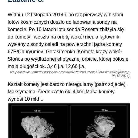
W dniu 12 listopada 2014 r. po raz pierwszy w historii
lotów kosmicznych doszło do lądowania sondy na
komecie. Po 10 latach lotu sonda Rosetta zbliżyła się
do komety i weszła na orbitę wokół niej, a lądownik
wysłany z sondy osiadł na powierzchni jądra komety
67P/Churyumov–Gerasimenko. Kometa krąży wokół
Słońca po wydłużonej eliptycznej orbicie, której półosie
mają długości ok. 3,46 j.a. i 2,66 j.a.
Na podstawie: http://pl.wikipedia.org/wiki/67P/Czuriumow-Gierasimienko [dostęp:
03.12.2014].
Kształt komety jest bardzo nieregularny (patrz zdjęcie).
Maksymalna „średnica” to ok. 4 km. Masa komety
wynosi 10 mld t.