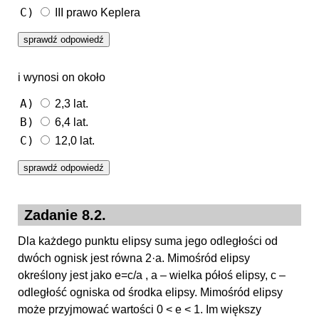
C)
III prawo Keplera
i wynosi on około
A)
2,3 lat.
B)
6,4 lat.
C)
12,0 lat.
Zadanie 8.2.
Dla każdego punktu elipsy suma jego odległości od
dwóch ognisk jest równa 2·a. Mimośród elipsy
określony jest jako e=c/a , a – wielka półoś elipsy, c –
odległość ogniska od środka elipsy. Mimośród elipsy
może przyjmować wartości 0 < e < 1. Im większy