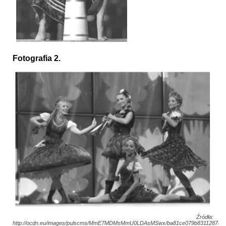
Fotografia 2.
Źródła:
http://ocdn.eu/images/pulscms/MmE7MDMsMmU0LDAsMSwx/ba81ce079b83112878f26