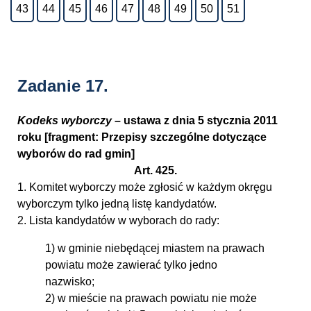
43
44
45
46
47
48
49
50
51
Zadanie 17.
Kodeks wyborczy
– ustawa z dnia 5 stycznia 2011
roku [fragment: Przepisy szczególne dotyczące
wyborów do rad gmin]
Art. 425.
1. Komitet wyborczy może zgłosić w każdym okręgu
wyborczym tylko jedną listę kandydatów.
2. Lista kandydatów w wyborach do rady:
1) w gminie niebędącej miastem na prawach
powiatu może zawierać tylko jedno
nazwisko;
2) w mieście na prawach powiatu nie może