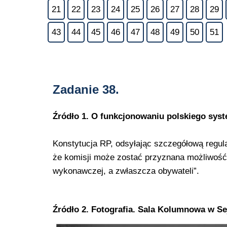
21
22
23
24
25
26
27
28
29
43
44
45
46
47
48
49
50
51
Zadanie 38.
Źródło 1. O funkcjonowaniu polskiego sys
Konstytucja RP, odsyłając szczegółową regul
że komisji może zostać przyznana możliwoś
wykonawczej, a zwłaszcza obywateli”.
Źródło 2. Fotografia. Sala Kolumnowa w S