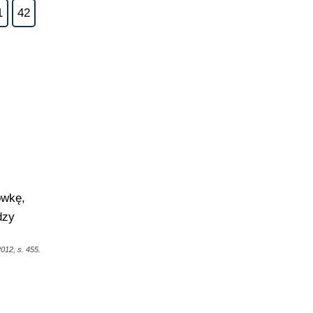
1
42
ówkę,
dzy
012, s. 455.