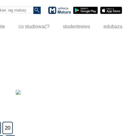
ite
co studiować?
studentnews
edubaza
20