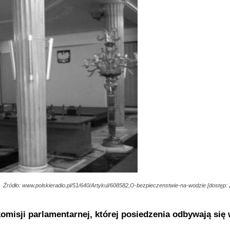
Źródło: www.polskieradio.pl/51/640/Artykul/608582,O-bezpieczenstwie-na-wodzie [dostęp: 
misji parlamentarnej, której posiedzenia odbywają się 