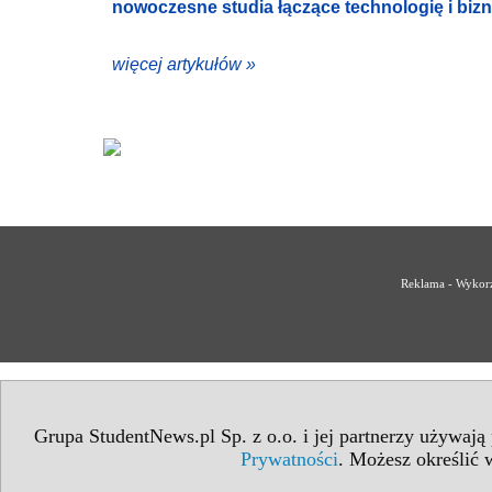
nowoczesne studia łączące technologię i bizn
więcej artykułów »
Reklama - Wykorz
Grupa StudentNews.pl Sp. z o.o. i jej partnerzy używają
Prywatności
. Możesz określić