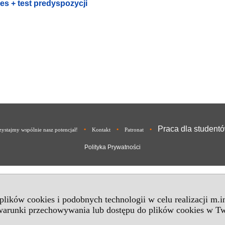
es + test predyspozycji
Praca dla student
•
•
•
ystajmy wspólnie nasz potencjał!
Kontakt
Patronat
Polityka Prywatności
 plików cookies i podobnych technologii w celu realizacji m.
 warunki przechowywania lub dostępu do plików cookies w Tw