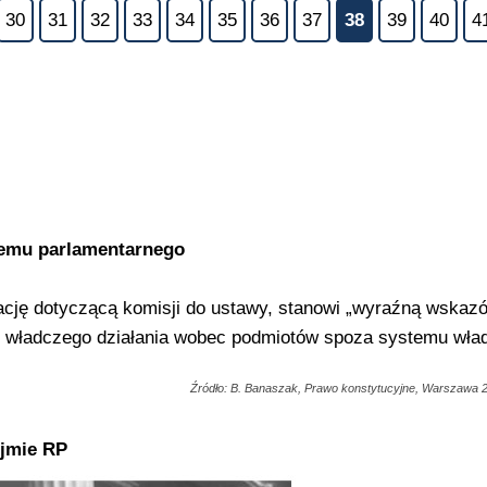
30
31
32
33
34
35
36
37
38
39
40
4
temu parlamentarnego
ację dotyczącą komisji do ustawy, stanowi „wyraźną wskaz
ć władczego działania wobec podmiotów spoza systemu wła
Źródło: B. Banaszak, Prawo konstytucyjne, Warszawa 2
ejmie RP