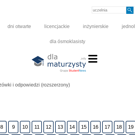
dni otwarte
licencjackie
inżynierskie
jednol
dla ósmoklasisty
ówki i odpowiedzi (rozszerzony)
8
9
10
11
12
13
14
15
16
17
18
19