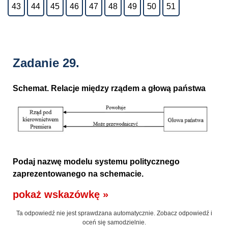
43
44
45
46
47
48
49
50
51
Zadanie 29.
Schemat. Relacje między rządem a głową państwa
Podaj nazwę modelu systemu politycznego
zaprezentowanego na schemacie.
pokaż wskazówkę »
Ta odpowiedź nie jest sprawdzana automatycznie. Zobacz odpowiedź i
oceń się samodzielnie.