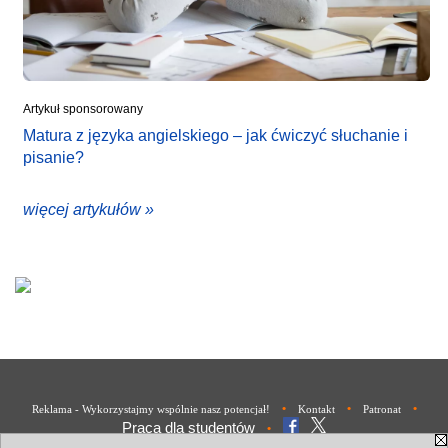
Artykuł sponsorowany
Matura z języka angielskiego – jak ćwiczyć słuchanie i
pisanie?
więcej artykułów »
•
•
•
Reklama - Wykorzystajmy wspólnie nasz potencjał!
Kontakt
Patronat
Praca dla studentów
•