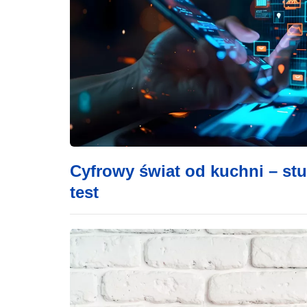
Cyfrowy świat od kuchni – stu
test