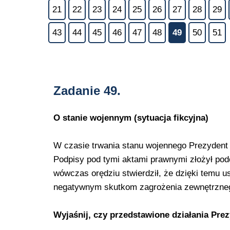
21
22
23
24
25
26
27
28
29
43
44
45
46
47
48
49
50
51
Zadanie 49.
O stanie wojennym (sytuacja fikcyjna)
W czasie trwania stanu wojennego Prezydent
Podpisy pod tymi aktami prawnymi złożył p
wówczas orędziu stwierdził, że dzięki temu u
negatywnym skutkom zagrożenia zewnętrzneg
Wyjaśnij, czy przedstawione działania Pr