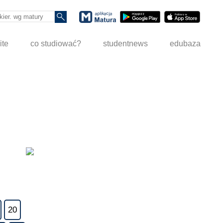
ite
co studiować?
studentnews
edubaza
20