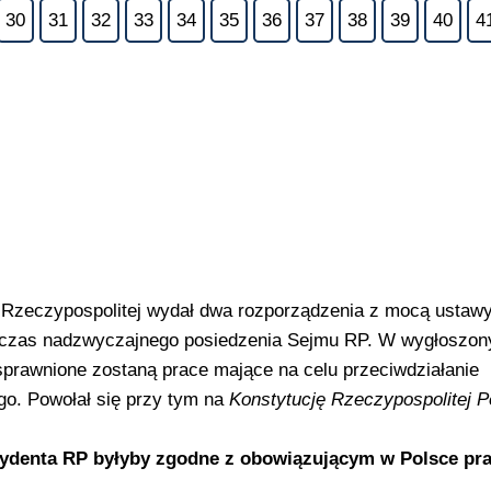
30
31
32
33
34
35
36
37
38
39
40
4
 Rzeczypospolitej wydał dwa rozporządzenia z mocą ustawy
odczas nadzwyczajnego posiedzenia Sejmu RP. W wygłoszo
sprawnione zostaną prace mające na celu przeciwdziałanie
o. Powołał się przy tym na
Konstytucję Rzeczypospolitej Po
ezydenta RP byłyby zgodne z obowiązującym w Polsce p