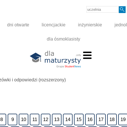
dni otwarte
licencjackie
inżynierskie
jednol
dla ósmoklasisty
ówki i odpowiedzi (rozszerzony)
8
9
10
11
12
13
14
15
16
17
18
19