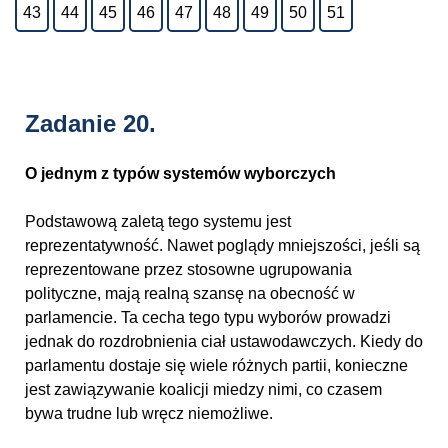
43
44
45
46
47
48
49
50
51
Zadanie 20.
O jednym z typów systemów wyborczych
Podstawową zaletą tego systemu jest
reprezentatywność. Nawet poglądy mniejszości, jeśli są
reprezentowane przez stosowne ugrupowania
polityczne, mają realną szansę na obecność w
parlamencie. Ta cecha tego typu wyborów prowadzi
jednak do rozdrobnienia ciał ustawodawczych. Kiedy do
parlamentu dostaje się wiele różnych partii, konieczne
jest zawiązywanie koalicji miedzy nimi, co czasem
bywa trudne lub wręcz niemożliwe.