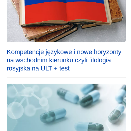
Kompetencje językowe i nowe horyzonty
na wschodnim kierunku czyli filologia
rosyjska na ULT + test