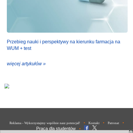
Przebieg nauki i perspektywy na kierunku farmacja na
WUM + test
więcej artykułów »
•
•
•
Reklama - Wykorzystajmy wspólnie nasz potencjał!
Kontakt
Patronat
Praca dla studentów
•