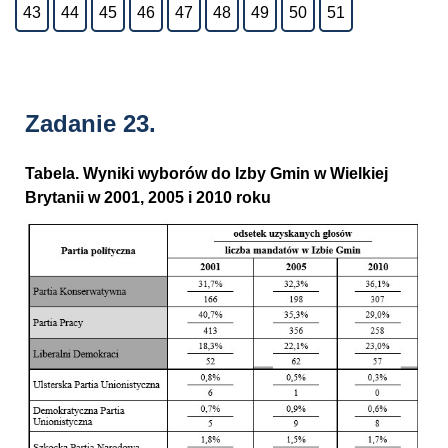
43
44
45
46
47
48
49
50
51
Zadanie 23.
Tabela. Wyniki wyborów do Izby Gmin w Wielkiej
Brytanii w 2001, 2005 i 2010 roku