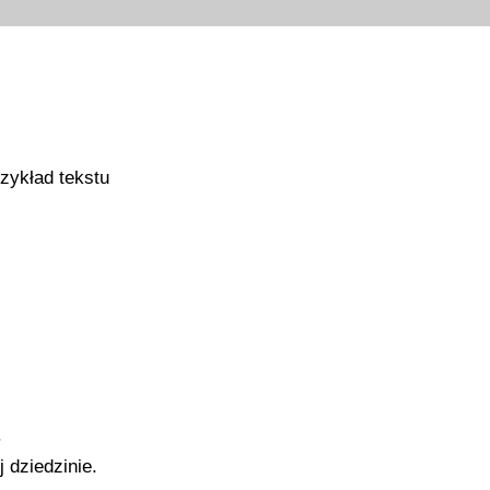
rzykład tekstu
.
 dziedzinie.