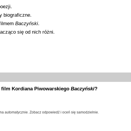
oezji.
y biograficzne.
 filmem
Baczyński
.
acząco się od nich różni.
y film Kordiana Piwowarskiego
Baczyński
?
na automatycznie. Zobacz odpowiedź i oceń się samodzielnie.