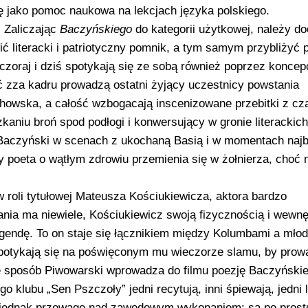
ię jako pomoc naukowa na lekcjach języka polskiego.
 Zaliczając
Baczyńskiego
do kategorii użytkowej, należy do
wić literacki i patriotyczny pomnik, a tym samym przybliżyć 
wczoraj i dziś spotykają się ze sobą również poprzez koncep
ć zza kadru prowadzą ostatni żyjący uczestnicy powstania
chowska, a całość wzbogacają inscenizowane przebitki z c
aniu broń spod podłogi i konwersujący w gronie literackic
 Baczyński w scenach z ukochaną Basią i w momentach najb
 poeta o wątłym zdrowiu przemienia się w żołnierza, choć 
w roli tytułowej Mateusza Kościukiewicza, aktora bardzo
ania ma niewiele, Kościukiewicz swoją fizycznością i wewn
egendę. To on staje się łącznikiem między Kolumbami a mło
 spotykają się na poświęconym mu wieczorze slamu, by prow
e sposób Piwowarski wprowadza do filmu poezję Baczyńskie
 klubu „Sen Pszczoły” jedni recytują, inni śpiewają, jedni l
ają jednak przewagę nad zawodowym wykonaniem: są po prost