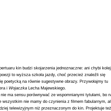
rtuaru kin budzi skojarzenia jednoznaczne: ani chybi kole
poezji to wyższa szkoła jazdy, choć przecież znaleźli się
rię poetycką na równie sugestywne obrazy. Przywołajmy tu
era i
Wojaczka
Lecha Majewskiego.
nie ma sensu porównywać ze wspomnianymi tytułami, bo n
de wszystkim nie mamy do czynienia z filmem fabularnym, a
iej telewizyjnym niż przeznaczonym do kin. Projektuje te