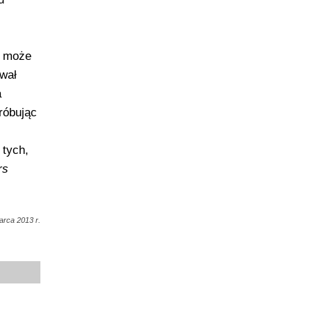
, może
ował
a
próbując
 tych,
rs
arca 2013 r.