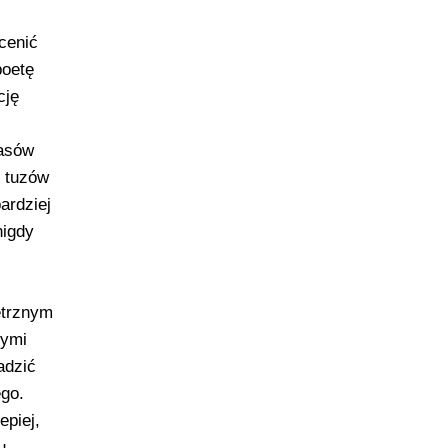
cenić
poetę
cję
zasów
h tuzów
ardziej
nigdy
ętrznym
dymi
adzić
go.
epiej,
u