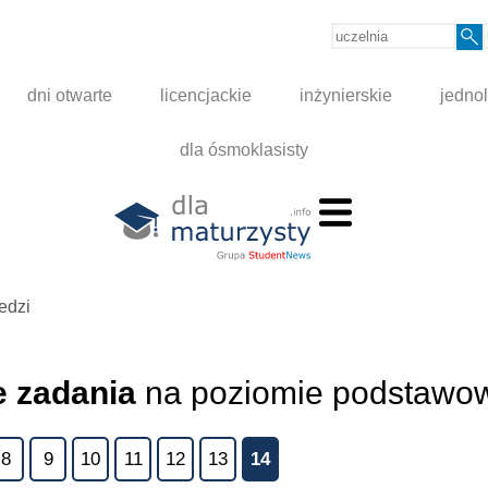
dni otwarte
licencjackie
inżynierskie
jednol
dla ósmoklasisty
edzi
 zadania
na poziomie podstaw
8
9
10
11
12
13
14