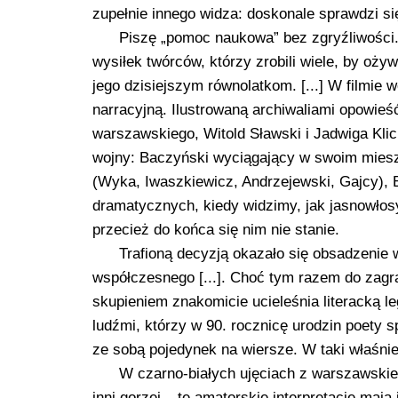
zupełnie innego widza: doskonale sprawdzi s
Piszę „pomoc naukowa” bez zgryźliwości.
wysiłek twórców, którzy zrobili wiele, by oży
jego dzisiejszym równolatkom. [...] W filmie 
narracyjną. Ilustrowaną archiwaliami opowieś
warszawskiego, Witold Sławski i Jadwiga Kli
wojny: Baczyński wyciągający w swoim mieszk
(Wyka, Iwaszkiewicz, Andrzejewski, Gajcy),
dramatycznych, kiedy widzimy, jak jasnowłosy
przecież do końca się nim nie stanie.
Trafioną decyzją okazało się obsadzenie 
współczesnego [...]. Choć tym razem do zagr
skupieniem znakomicie ucieleśnia literacką l
ludźmi, którzy w 90. rocznicę urodzin poety
ze sobą pojedynek na wiersze. W taki właśni
W czarno-białych ujęciach z warszawskiego
inni gorzej – te amatorskie interpretacje m