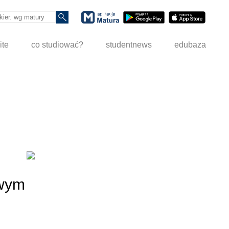
ite
co studiować?
studentnews
edubaza
owym