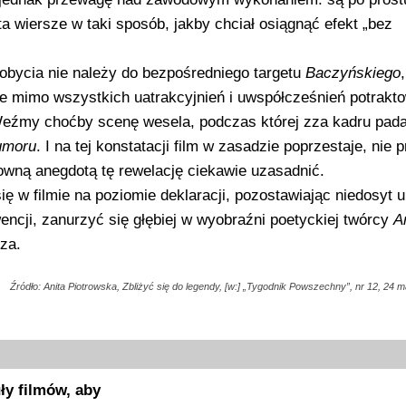
 wiersze w taki sposób, jakby chciał osiągnąć efekt „bez
o obycia nie należy do bezpośredniego targetu
Baczyńskiego
że mimo wszystkich uatrakcyjnień i uwspółcześnień potrakt
. Weźmy choćby scenę wesela, podczas której zza kadru pad
umoru
. I na tej konstatacji film w zasadzie poprzestaje, nie 
owną anegdotą tę rewelację ciekawie uzasadnić.
 w filmie na poziomie deklaracji, pozostawiając niedosyt u
encji, zanurzyć się głębiej w wyobraźni poetyckiej twórcy
A
za.
Źródło: Anita Piotrowska, Zbliżyć się do legendy, [w:] „Tygodnik Powszechny”, nr 12, 24 m
ły filmów, aby