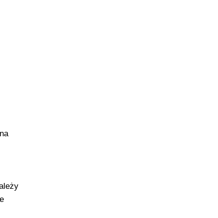
jna
ależy
le
ż