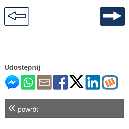
Udostępnij
«
powrót