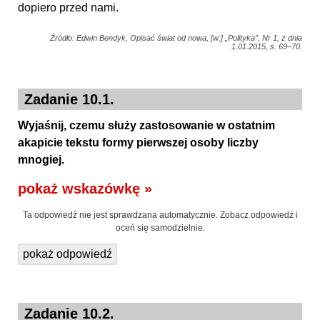
dopiero przed nami.
Źródło: Edwin Bendyk, Opisać świat od nowa, [w:] „Polityka”, Nr 1, z dnia
1.01.2015, s. 69–70.
Zadanie 10.1.
Wyjaśnij, czemu służy zastosowanie w ostatnim
akapicie tekstu formy pierwszej osoby liczby
mnogiej.
pokaż wskazówkę »
Ta odpowiedź nie jest sprawdzana automatycznie. Zobacz odpowiedź i
oceń się samodzielnie.
pokaż odpowiedź
Zadanie 10.2.