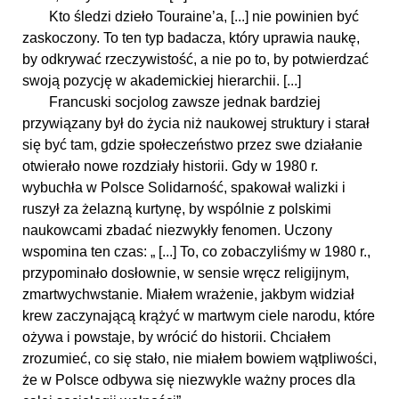
Kto śledzi dzieło Touraine’a, [...] nie powinien być
zaskoczony. To ten typ badacza, który uprawia naukę,
by odkrywać rzeczywistość, a nie po to, by potwierdzać
swoją pozycję w akademickiej hierarchii. [...]
Francuski socjolog zawsze jednak bardziej
przywiązany był do życia niż naukowej struktury i starał
się być tam, gdzie społeczeństwo przez swe działanie
otwierało nowe rozdziały historii. Gdy w 1980 r.
wybuchła w Polsce Solidarność, spakował walizki i
ruszył za żelazną kurtynę, by wspólnie z polskimi
naukowcami zbadać niezwykły fenomen. Uczony
wspomina ten czas: „ [...] To, co zobaczyliśmy w 1980 r.,
przypominało dosłownie, w sensie wręcz religijnym,
zmartwychwstanie. Miałem wrażenie, jakbym widział
krew zaczynającą krążyć w martwym ciele narodu, które
ożywa i powstaje, by wrócić do historii. Chciałem
zrozumieć, co się stało, nie miałem bowiem wątpliwości,
że w Polsce odbywa się niezwykle ważny proces dla