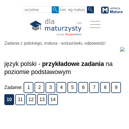
Zadania z polskiego, matura - wskazówki, odpowiedzi
język polski -
przykładowe zadania
na
poziomie podstawowym
Zadanie:
1
2
3
4
5
6
7
8
9
10
11
12
13
14