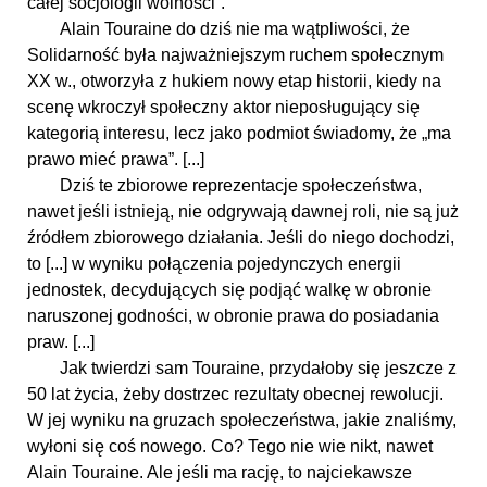
całej socjologii wolności”.
Alain Touraine do dziś nie ma wątpliwości, że
Solidarność była najważniejszym ruchem społecznym
XX w., otworzyła z hukiem nowy etap historii, kiedy na
scenę wkroczył społeczny aktor nieposługujący się
kategorią interesu, lecz jako podmiot świadomy, że „ma
prawo mieć prawa”. [...]
Dziś te zbiorowe reprezentacje społeczeństwa,
nawet jeśli istnieją, nie odgrywają dawnej roli, nie są już
źródłem zbiorowego działania. Jeśli do niego dochodzi,
to [...] w wyniku połączenia pojedynczych energii
jednostek, decydujących się podjąć walkę w obronie
naruszonej godności, w obronie prawa do posiadania
praw. [...]
Jak twierdzi sam Touraine, przydałoby się jeszcze z
50 lat życia, żeby dostrzec rezultaty obecnej rewolucji.
W jej wyniku na gruzach społeczeństwa, jakie znaliśmy,
wyłoni się coś nowego. Co? Tego nie wie nikt, nawet
Alain Touraine. Ale jeśli ma rację, to najciekawsze